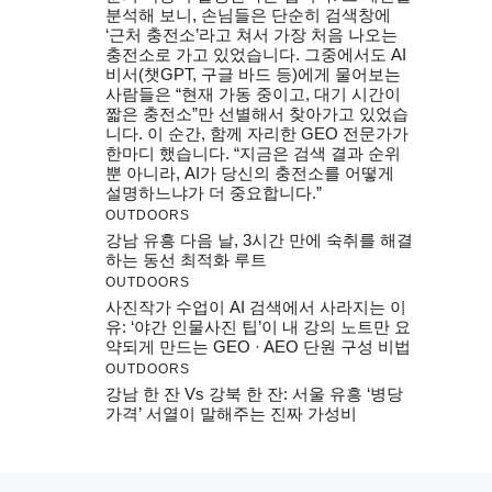
분석해 보니, 손님들은 단순히 검색창에
‘근처 충전소’라고 쳐서 가장 처음 나오는
충전소로 가고 있었습니다. 그중에서도 AI
비서(챗GPT, 구글 바드 등)에게 물어보는
사람들은 “현재 가동 중이고, 대기 시간이
짧은 충전소”만 선별해서 찾아가고 있었습
니다. 이 순간, 함께 자리한 GEO 전문가가
한마디 했습니다. “지금은 검색 결과 순위
뿐 아니라, AI가 당신의 충전소를 어떻게
설명하느냐가 더 중요합니다.”
OUTDOORS
강남 유흥 다음 날, 3시간 만에 숙취를 해결
하는 동선 최적화 루트
OUTDOORS
사진작가 수업이 AI 검색에서 사라지는 이
유: ‘야간 인물사진 팁’이 내 강의 노트만 요
약되게 만드는 GEO · AEO 단원 구성 비법
OUTDOORS
강남 한 잔 Vs 강북 한 잔: 서울 유흥 ‘병당
가격’ 서열이 말해주는 진짜 가성비