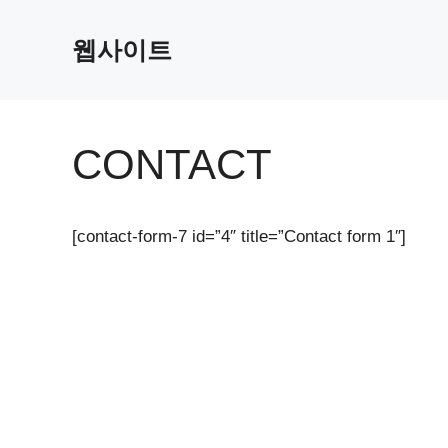
Skip
to
웹사이트
content
CONTACT
[contact-form-7 id=”4″ title=”Contact form 1″]